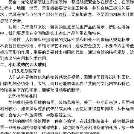
安全：无论是家装还是商铺装饰，都必须把安全放在榜首位，在装饰
过程中，地面、墙面、天花板都要契合施工标准，并契合施工标准的要
求，尤其是在节点的各个部分的连接上要多加留意。不要因为粗枝大叶而
忽视了安全。
功用：关于店肆来说，装饰的重点是注重产品的展示，所以在装饰
中，我们要尽量在空间和装饰上杰出产品的重点和特色。
经济性：店装饰应根据建筑的实际性质和用处不同来确认规划标准，
不要盲目进步标准，单纯寻求艺术作用，造成资金流失，不要单方面降低
标准而影响作用，重要的是要付出相同的代价，通过奇妙的结构规划，达
到杰出的有用和艺术作用。
二、小店装饰的四大准则
1.门头规划应夺目
人们从外界接收信息的榜首感觉是视觉，因而便于顾客识别和回忆，
门牌规划必须夺目、大气，而且还能够体现自己共同的文化内在和特色，
给顾客留下深刻印象，能够招引顾客的眼球。
2.坚持简略准则
简约准则是指店肆的布局、装饰风格等。关于一些小店来说，店面积
相对较小，如果摆放过多的饰品或桌椅，会使店显得愈加拥堵，从长远来
看，会给人一种压抑感，导致客源丢失。
简约
的商铺能够给顾客一种身心愉悦。在规划和装饰中，能够挑选放
置一些可移动的储物架或储物柜。你也能够充分利用商铺的死角，放一些
装饰性的鲜花和饰品，这样能够让整个商铺愈加现代化。