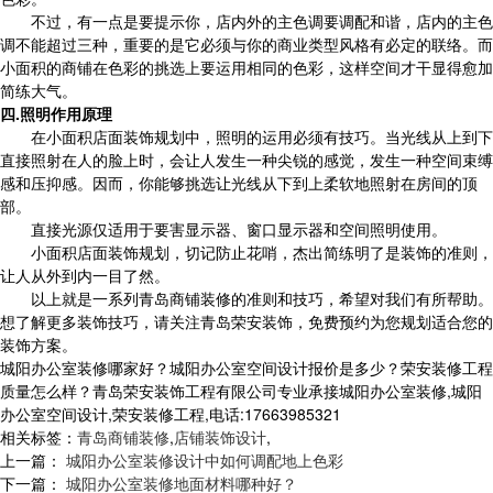
不过，有一点是要提示你，店内外的主色调要调配和谐，店内的主色
调不能超过三种，重要的是它必须与你的商业类型风格有必定的联络。而
小面积的商铺在色彩的挑选上要运用相同的色彩，这样空间才干显得愈加
简练大气。
四.照明作用原理
在小面积店面装饰规划中，照明的运用必须有技巧。当光线从上到下
直接照射在人的脸上时，会让人发生一种尖锐的感觉，发生一种空间束缚
感和压抑感。因而，你能够挑选让光线从下到上柔软地照射在房间的顶
部。
直接光源仅适用于要害显示器、窗口显示器和空间照明使用。
小面积店面装饰规划，切记防止花哨，杰出简练明了是装饰的准则，
让人从外到内一目了然。
以上就是一系列青岛商铺装修的准则和技巧，希望对我们有所帮助。
想了解更多装饰技巧，请关注青岛荣安装饰，免费预约为您规划适合您的
装饰方案。
城阳办公室装修哪家好？城阳办公室空间设计报价是多少？荣安装修工程
质量怎么样？青岛荣安装饰工程有限公司专业承接城阳办公室装修,城阳
办公室空间设计,荣安装修工程,电话:17663985321
相关标签：
青岛商铺装修
,
店铺装饰设计
,
上一篇：
城阳办公室装修设计中如何调配地上色彩
下一篇：
城阳办公室装修地面材料哪种好？