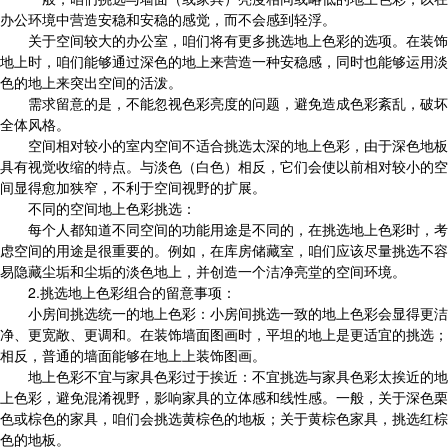
办公环境中营造安稳和安稳的感觉，而不会感到轻浮。
关于空间较大的办公室，咱们将有更多挑选地上色彩的选项。在装饰
地上时，咱们能够通过深色的地上来营造一种安稳感，同时也能够运用淡
色的地上来突出空间的活泼。
需求留意的是，不能忽视色彩亮度的问题，避免造成色彩紊乱，破坏
全体风格。
空间相对较小的室内空间不适合挑选太深的地上色彩，由于深色地板
具有视觉收缩的特点。与淡色（白色）相反，它们会使以前相对较小的空
间显得愈加狭窄，不利于空间视野的扩展。
不同的空间地上色彩挑选：
每个人都知道不同空间的功能用途是不同的，在挑选地上色彩时，考
虑空间的用途是很重要的。例如，在库房储藏室，咱们应该尽量挑选不容
易隐藏尘垢和尘垢的淡色地上，并创造一个洁净亮堂的空间环境。
2.挑选地上色彩组合的留意事项：
小房间挑选统一的地上色彩：小房间挑选一致的地上色彩会显得更洁
净、更宽敞、更调和。在装饰墙面图画时，平坦的地上是更适宜的挑选；
相反，普通的墙面能够在地上上装饰图画。
地上色彩不宜与家具色彩过于挨近：不宜挑选与家具色彩太挨近的地
上色彩，避免混淆视野，影响家具的立体感和线性感。一般，关于深色栗
色或棕色的家具，咱们会挑选黄棕色的地板；关于黄棕色家具，挑选红棕
色的地板。