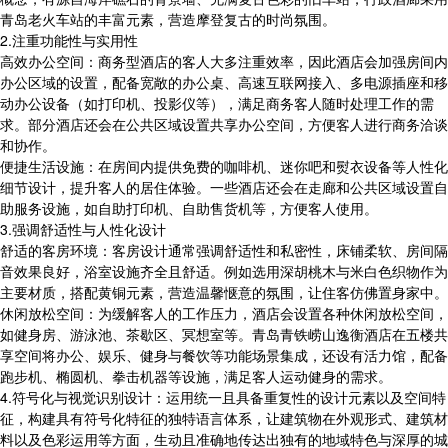
青岛老火车站的丰富元素，营造摩登复古的时尚氛围。
2.注重功能性与实用性
高效办公空间：商务型酒店的客人大多注重效率，因此酒店会加强房间内
办公区域的设置，配备宽敞的办公桌、高速互联网接入、多电源插座和移
动办公设备（如打印机、投影仪等），满足商务客人随时处理工作的需
求。部分酒店还会在公共区域设置共享办公空间，方便客人进行商务洽谈
和协作。
便捷生活设施：在房间内提供免费的咖啡机、迷你吧和熨衣设备等人性化
细节设计，提升客人的居住体验。一些酒店还会在走廊和公共区域设置自
助服务设施，如自助打印机、自助售货机等，方便客人使用。
3.强调舒适性与人性化设计
舒适的客房环境：客房设计通常强调舒适性和私密性，床铺柔软、房间隔
音效果良好，浴室设施齐全且舒适。例如选用深胡桃木与米白色织物作为
主要材质，搭配黄铜元素，营造温馨惬意的氛围，让住客仿佛置身家中。
休闲放松空间：为缓解客人的工作压力，酒店会设置各种休闲放松空间，
如健身房、游泳池、茶歇区、冥想室等。青岛青铁崂山逸衡酒店在五楼共
享空间将办公、娱乐、健身与餐饮等功能场景集成，还设有活力馆，配备
跑步机、椭圆机、拳击机器等设施，满足客人运动健身的需求。
4.符号化与视觉识别设计：运用统一且具备重复性的设计元素以及空间特
征，构建具有符号化特征的独特语言体系，让建筑物在外观形式、建筑材
料以及色彩运用等方面，生动且准确地传达出独有的地域特色与深厚的城