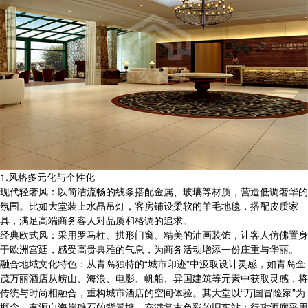
1.风格多元化与个性化
现代轻奢风：以简洁流畅的线条搭配金属、玻璃等材质，营造低调奢华的
氛围。比如大堂装上水晶吊灯，客房铺设柔软的羊毛地毯，搭配皮质家
具，满足高端商务客人对品质和格调的追求。
经典欧式风：采用罗马柱、拱形门窗、精美的油画装饰，让客人仿佛置身
于欧洲宫廷，感受高贵典雅的气息，为商务活动增添一份庄重与华丽。
融合地域文化特色：从青岛独特的“城市印迹”中汲取设计灵感，如青岛金
茂万丽酒店从崂山、海浪、电影、帆船、异国建筑等元素中获取灵感，将
传统与时尚相融合，重构城市酒店的空间体验。其大堂以“万国冒险家”为
概念，有源自海岸礁石的背景墙、充满复古色彩的旧车站；行政酒廊采用