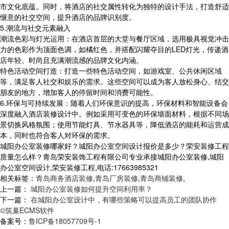
市文化底蕴。同时，将酒店的社交属性转化为独特的设计手法，打造舒适
惬意的社交空间，提升酒店的品牌识别度。
5.潮流与社交元素融入
潮流色彩与灯光运用：在酒店首层的大堂与餐厅区域，选用极具视觉冲击
力的色彩作为顶面色调，如橘红色，并搭配闪耀夺目的LED灯光，传递酒
店年轻、时尚且充满潮流感的品牌文化内涵。
特色活动空间打造：打造一些特色活动空间，如游戏室、公共休闲区域
等，满足客人社交和娱乐的需求。这些空间可以成为客人放松身心、结交
朋友的地方，增加客人的停留时间和消费可能性。
6.环保与可持续发展：随着人们环保意识的提高，环保材料和智能设备会
深度融入酒店装修设计中。例如采用可变色的环保墙面材料，根据不同场
景切换风格氛围；使用节能灯具、节水器具等，降低酒店的能耗和运营成
本，同时也符合客人对环保的需求。
城阳办公室装修哪家好？城阳办公室空间设计报价是多少？荣安装修工程
质量怎么样？青岛荣安装饰工程有限公司专业承接城阳办公室装修,城阳
办公室空间设计,荣安装修工程,电话:17663985321
相关标签：
青岛商务酒店装修
,
青岛厂房装修
,
青岛商铺装修
,
上一篇：
城阳办公室装修如何提升空间利用率？
下一篇：
在城阳办公室设计中，有哪些策略可以提高员工的团队协作
©筑巢ECMS软件
备案号：
鲁ICP备18057709号-1