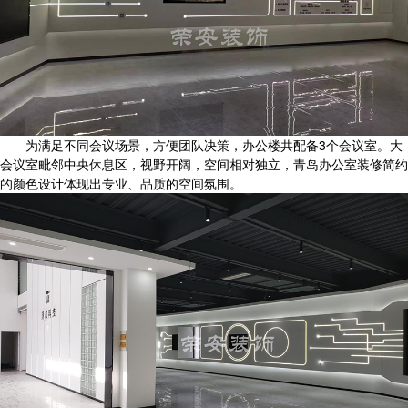
为满足不同会议场景，方便团队决策，办公楼共配备3个会议室。大
会议室毗邻中央休息区，视野开阔，空间相对独立，青岛办公室装修简约
的颜色设计体现出专业、品质的空间氛围。