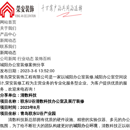
网站首页
关于我们
产品中心
新闻动态
联系我们
新闻动态
公司新闻
行业动态
装饰百科
城阳办公室装修案例分享
发布日期：2023-3-6 13:52:00
青岛荣安装饰工程有限公司是一家以城阳办公室装修,城阳办公室空间设
计,荣安装修工程为主营业务的专业化服务型企业。为客户提供优质的服
务，欢迎来电咨询！
分享单位：清数科技
项目名称：联东U谷清数科技办公室及展厅装修
项目时间：2023年8月
项目坐标：青岛联东U谷产业园
清数科技新总部拥有优质的硬件设施、精密的实验仪器、多元的办公
氛围，为了给不断壮大的团队构建更好的
城阳办公环境
，清数科技正以崭