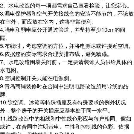
2、水电改造的每一项都需求自己查看检验，让您定心。
3.漏电保护器和空气开关接线盒的安装不能节约，不该放
在室外，而应放在室内，这将非常便利。
4.强电和弱电应分开通过管道，并坚持至少10cm的间
隔。
5.布线时，考虑空调的方位，并将电源尽或许接近空调。
6.依据您的实际需求合理安排布线，避免糟蹋。
7、水电改造围墙关闭前，一定要请装饰人员供给具体的
水电图。
8.空调控制开关只能在电源侧。
9.
青岛商铺装修时
在合同中注明电路改造所用导线的品
牌。
10.除空调、冰箱等特殊插座及有特殊要求的例外状况
外，整个房子的开关插座应基本处于同一水平。
11.线路改造中的相线和中性线色彩应与每户相同。假如
或许，在合同中注明带电、中性和控制线的色彩。依据