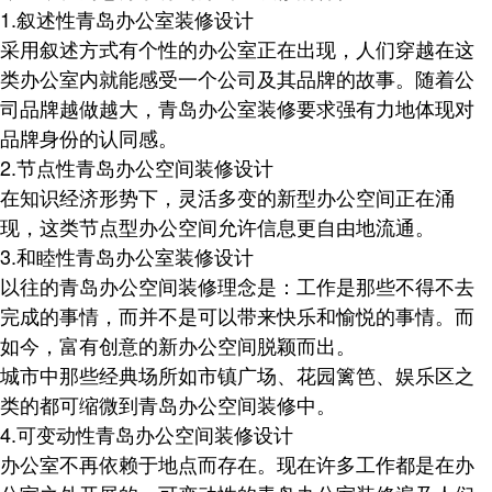
1.叙述性
青岛办公室装修
设计
采用叙述方式有个性的办公室正在出现，人们穿越在这
类办公室内就能感受一个公司及其品牌的故事。随着公
司品牌越做越大，
青岛办公室装修
要求强有力地体现对
品牌身份的认同感。
2.节点性青岛办公空间装修设计
在知识经济形势下，灵活多变的新型办公空间正在涌
现，这类节点型办公空间允许信息更自由地流通。
3.和睦性
青岛办公室装修
设计
以往的青岛办公空间装修理念是：工作是那些不得不去
完成的事情，而并不是可以带来快乐和愉悦的事情。而
如今，富有创意的新办公空间脱颖而出。
城市中那些经典场所如市镇广场、花园篱笆、娱乐区之
类的都可缩微到青岛办公空间装修中。
4.可变动性青岛办公空间装修设计
办公室不再依赖于地点而存在。现在许多工作都是在办