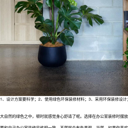
1、设计方案要科学；2、使用绿色环保装修材料；3、采用环保装修设计
自然的绿色之中，顿时就感觉身心舒适了呢。选择在办公室装修时摆放
和自己办公室装修风格相一致，不然就会有失美观。当然，如果你喜欢