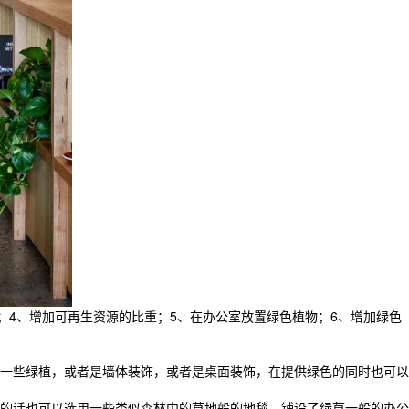
；4、增加可再生资源的比重；5、在办公室放置绿色植物；6、增加绿色
一些绿植，或者是墙体装饰，或者是桌面装饰，在提供绿色的同时也可以
的话也可以选用一些类似森林中的草地般的地毯。铺设了绿草一般的办公