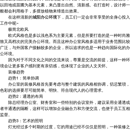
以田地或苗圃为基本元素，来凸显出自然、清新感。在打造时，设计师一
般都会利用格子，多摆放植物来缔造出效果。
在这样清新的
城阳办公环境
下，员工们一定会非常享受的全身心投入
工作中呢~
极简北欧风
欧式风格也是多以浅色系为主要元素，但是所要打造的是一种时尚雅
致又高档次的完美办公环境。而且这种办公室风格多适用于业务范围比较
广泛，与外国客户接触较多的企业，所以追求的也是一种趋向国际化的办
公环境。
因为对于不同文化之间的交流来说，尊重是交流的前提，这样一种环
境会让更多客户感到更有亲切感，也体现了企业的人文关怀。
装修趋势
趋势1：简单协调
办公室的装修风格首先要考虑与整个建筑的风格相协调，切忌繁琐，
色彩的选择要尽可能简单、明快、符合现代人的心理需求。
趋势2：通透的布局
除总经理办公室、财务室和一些特别的会议室外，建议采用全通透或
者半通透的隔断，这样可以增加企业融合力和方便交流，也便于员工互相
监督。
趋势3：艺术的照明
灯光经过多个时期的过度，它的用途已经不仅仅是照明，一种装修之