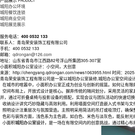
产品展示
PRODUCT
城阳办公环境
城阳餐饮连锁
城阳商业空间
城阳展览展示
服务电话：
400 0532 133
联系人：青岛荣安装饰工程有限公司
手机：400 0532 133
邮箱：
qdrongan@126.com
地址：山东省青岛市江西路82号浮山所集团305-307室
小面积城阳办公室设计：小空间，大创意
来源：http://chengyang.qdrongan.com/news1063955.html
时间：2025-2
青岛荣安装饰工程有限公司是一家以城阳办公室装修,城阳办公室空间设
在城市的喧嚣中，小面积办公室正成为创业与创新的摇篮。如何让有限
空间布局上，开放式设计是核心。摒弃传统的隔间划分，采用灵活的家
并，通过可折叠桌椅与投影设备的搭配，实现会议与团队活动的快速切换
收纳设计讲究巧妙隐藏与高效利用。利用墙面空间打造嵌入式书架与文
照明设计注重层次与氛围营造。主照明采用简洁的吊灯或吸顶灯，确保
色彩与装饰方面，浅色系为主色调，如白色、米色与淡灰色，能反射光
小面积
城阳办公室设计
，是一场在有限空间内的创意挑战，通过精心布