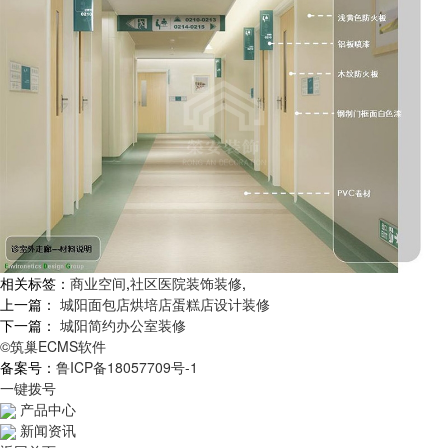
相关标签：
商业空间
,
社区医院装饰装修
,
上一篇：
城阳面包店烘培店蛋糕店设计装修
下一篇：
城阳简约办公室装修
©筑巢ECMS软件
备案号：
鲁ICP备18057709号-1
一键拨号
产品中心
新闻资讯