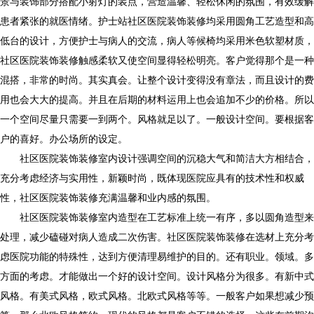
景与装饰部分搭配小射灯的装点，营造温馨、轻松休闲的氛围，有效缓解
患者紧张的就医情绪。护士站社区医院装饰装修均采用圆角工艺造型和高
低台的设计，方便护士与病人的交流，病人等候椅均采用米色软塑材质，
社区医院装饰装修触感柔软又使空间显得轻松明亮。客户觉得那个是一种
混搭，非常的时尚。其实真会。让整个设计变得没有章法，而且设计的费
用也会大大的提高。并且在后期的材料运用上也会追加不少的价格。所以
一个空间尽量只需要一到两个。风格就足以了。一般设计空间。要根据客
户的喜好。办公场所的设定。
社区医院装饰装修室内设计强调空间的沉稳大气和简洁大方相结合，
充分考虑经济与实用性，新颖时尚，既体现医院应具有的技术性和权威
性，社区医院装饰装修充满温馨和业内感的氛围。
社区医院装饰装修室内造型在工艺标准上统一有序，多以圆角造型来
处理，减少磕碰对病人造成二次伤害。社区医院装饰装修在选材上充分考
虑医院功能的特殊性，达到方便清理易维护的目的。还有职业。领域。多
方面的考虑。才能做出一个好的设计空间。设计风格分为很多。有新中式
风格。有美式风格，欧式风格。北欧式风格等等。一般客户如果想减少预