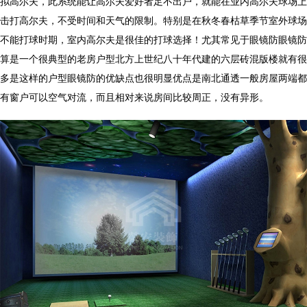
拟高尔夫，此系统能让高尔夫爱好者足不出户，就能在业内高尔夫球场上
击打高尔夫，不受时间和天气的限制。特别是在秋冬春枯草季节室外球场
不能打球时期，室内高尔夫是很佳的打球选择！尤其常见于眼镜防眼镜防
算是一个很典型的老房户型北方上世纪八十年代建的六层砖混版楼就有很
多是这样的户型眼镜防的优缺点也很明显优点是南北通透一般房屋两端都
有窗户可以空气对流，而且相对来说房间比较周正，没有异形。