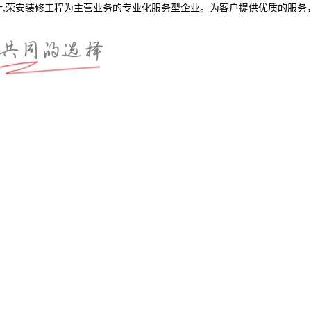
计,荣安装修工程为主营业务的专业化服务型企业。为客户提供优质的服务