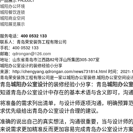
产品展示
PRODUCT
城阳办公环境
城阳餐饮连锁
城阳商业空间
城阳展览展示
服务电话：
400 0532 133
联系人：青岛荣安装饰工程有限公司
手机：400 0532 133
邮箱：
qdrongan@126.com
地址：山东省青岛市江西路82号浮山所集团305-307室
城阳办公室设计的装修经验小分享
来源：http://chengyang.qdrongan.com/news731814.html
时间：2021-12
青岛荣安装饰工程有限公司是一家以城阳办公室装修,城阳办公室空间设
青岛
的装修经验小分享：青岛
城阳办公室设计
城阳办公
知道
青岛办公室设计
中存在的基本术语与含义即可，沟
将准备的需求列出清单，与设计师逐项沟通，明确预算
求优先级给出
青岛办公室设计
合理的建议。
准确的说出自己的真实想法，沟通很重要，当与设计师
来说需求更加精准反而更加容易完成
青岛办公室设计
方