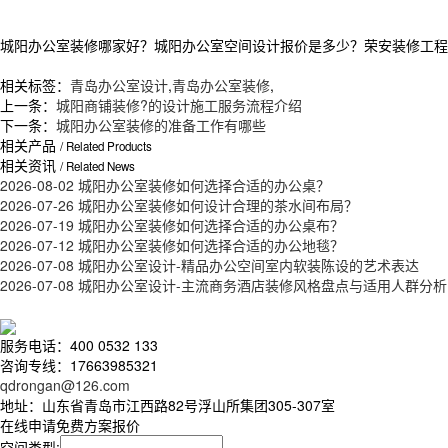
城阳办公室装修哪家好？城阳办公室空间设计报价是多少？荣安装修工程质量
相关标签：
青岛办公室设计
,
青岛办公室装修
,
上一条：
城阳商铺装修?的设计施工服务流程介绍
下一条：
城阳办公室装修的准备工作有哪些
相关产品
/ Related Products
相关资讯
/ Related News
2026-08-02
城阳办公室装修如何选择合适的办公桌？
2026-07-26
城阳办公室装修如何设计合理的茶水间布局？
2026-07-19
城阳办公室装修如何选择合适的办公桌布？
2026-07-12
城阳办公室装修如何选择合适的办公地毯？
2026-07-08
城阳办公室设计-精品办公空间室内软装陈设的艺术表达
2026-07-08
城阳办公室设计-主流商务酒店装修风格盘点与适用人群分析
服务电话：400 0532 133
咨询专线：17663985321
qdrongan@126.com
地址：山东省青岛市江西路82号浮山所集团305-307室
在线申请免费方案报价
空间类型: