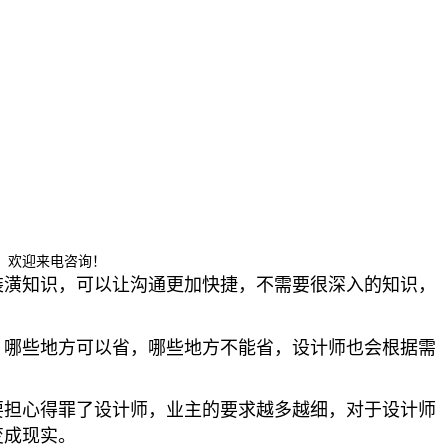
，欢迎来电咨询！
装潢知识，可以让沟通更加快捷，不需要很深入的知识，
，哪些地方可以省，哪些地方不能省，设计师也会根据需
要担心得罪了设计师，业主的要求越多越细，对于设计师
变成现实。