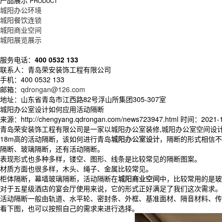
产品展示
PRODUCT
城阳办公环境
城阳餐饮连锁
城阳商业空间
城阳展览展示
服务电话：
400 0532 133
联系人：青岛荣安装饰工程有限公司
手机：400 0532 133
邮箱：
qdrongan@126.com
地址：山东省青岛市江西路82号浮山所集团305-307室
城阳办公室设计如何应用活动隔断
来源：http://chengyang.qdrongan.com/news723947.html
时间：2021-11
青岛荣安装饰工程有限公司是一家以城阳办公室装修,城阳办公室空间设
18m高的活动隔断，该如何进行青岛
城阳办公室设计
，隔断的形式相信不
隔断、玻璃隔断，还有活动隔断。
表现形式也多种多样，镂空、图形、线条是比较常见的隔断图案。
材质方面也很多样，木头、绳子、金属比较常见。
柜体隔断，幕墙玻璃隔断，活动隔断在
城阳商业空间
中，比较常用的是玻
对于五星级酒店的宴会厅使用来说，它的形式正好满足了我们这次需求。
活动隔断一般由轨道、水平轮、密封条、外框、基准面材、隔音材料、传
看下图，也可以按照自己的需求来进行选择。