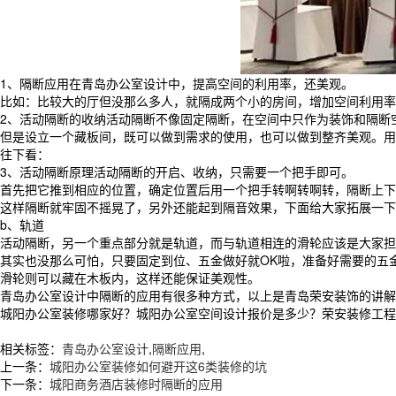
1、隔断应用在青岛办公室设计中，提高空间的利用率，还美观。
比如：比较大的厅但没那么多人，就隔成两个小的房间，增加空间利用率
2、活动隔断的收纳活动隔断不像固定隔断，在空间中只作为装饰和隔断
但是设立一个藏板间，既可以做到需求的使用，也可以做到整齐美观。用
往下看：
3、活动隔断原理活动隔断的开启、收纳，只需要一个把手即可。
首先把它推到相应的位置，确定位置后用一个把手转啊转啊转，隔断上下
这样隔断就牢固不摇晃了，另外还能起到隔音效果，下面给大家拓展一下
b、轨道
活动隔断，另一个重点部分就是轨道，而与轨道相连的滑轮应该是大家担
其实也没那么可怕，只要固定到位、五金做好就OK啦，准备好需要的五
滑轮则可以藏在木板内，这样还能保证美观性。
青岛办公室设计中隔断的应用有很多种方式，以上是青岛荣安装饰的讲解
城阳办公室装修哪家好？城阳办公室空间设计报价是多少？荣安装修工程质量
相关标签：
青岛办公室设计
,
隔断应用
,
上一条：
城阳办公室装修如何避开这6类装修的坑
下一条：
城阳商务酒店装修时隔断的应用