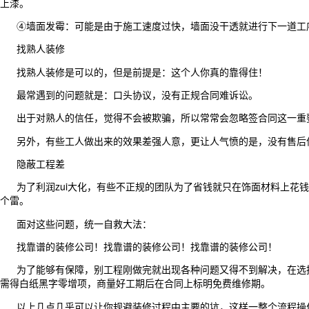
上漆。
④墙面发霉：可能是由于施工速度过快，墙面没干透就进行下一道工序
找熟人装修
找熟人装修是可以的，但是前提是：这个人你真的靠得住！
最常遇到的问题就是：口头协议，没有正规合同难诉讼。
出于对熟人的信任，觉得不会被欺骗，所以常常会忽略签合同这一重
另外，有些工人做出来的效果差强人意，更让人气愤的是，没有售后保障
隐蔽工程差
为了利润zui大化，有些不正规的团队为了省钱就只在饰面材料上花钱
个雷。
面对这些问题，统一自救大法：
找靠谱的装修公司！找靠谱的装修公司！找靠谱的装修公司！
为了能够有保障，别工程刚做完就出现各种问题又得不到解决，在选择装
需得白纸黑字零增项，商量好工期后在合同上标明免费维修期。
以上几点几乎可以让你规避装修过程中主要的坑，这样一整个流程操作