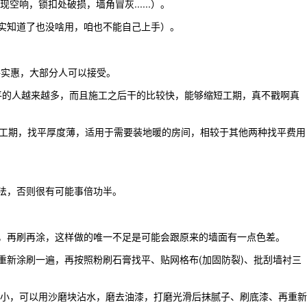
，锁扣处破损，墙角冒灰......）。
实知道了也没啥用，咱也不能自己上手）。
格实惠，大部分人可以接受。
平的人越来越多，而且施工之后干的比较快，能够缩短工期，真不戳啊真
工期，找平厚度薄，适用于需要装地暖的房间，相较于其他两种找平费用
法，否则很有可能事倍功半。
，再刷再涂，这样做的唯一不足是可能会跟原来的墙面有一点色差。
新涂刷一遍，再按照粉刷石膏找平、贴网格布(加固防裂)、批刮墙衬三
小，可以用沙磨块沾水，磨去油漆，打磨光滑后抹腻子、刷底漆、再重新