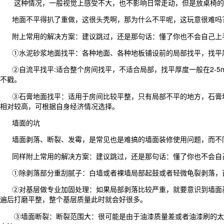
这种情况，一般视觉上感受不大，也不影响日常走动，但是放桌椅的时候
地面不平得扒了重做，这很头秃啊，那为什么不平呢，这玩意很难吗？
附上常用的解决方案：建议跳过，还是那句话：懂了你也不会自己上
①水泥砂浆地面找平：各种地面、各种地板铺设前的局部找平，找平厚度
②自流平找平:适合整个房间找平，不适合局部，找平厚度一般在2-5
不戳。
③石膏地面找平：适用于房间比较平整，只有局部不平的地方，石膏地
相对较高，可根据自身经济情况选择。
墙面的坑
墙面剥落、断裂、发霉，是常见也是难搞的墙面装修使用问题，而不同
同样附上常用的解决方案：建议跳过，还是那句话：懂了你也不会
①除剥落部分重刮腻子：白墙或者裸墙局部起鼓或者轻微龟裂剥落，首
②对基层做专业加固处理：如果局部剥落比较严重，就要意识到墙面基
遍后打磨平整，整个基层质量此时就会好很多。
③墙面断裂：断裂范围大：很可能是由于油漆质量差或者油漆刷的太厚