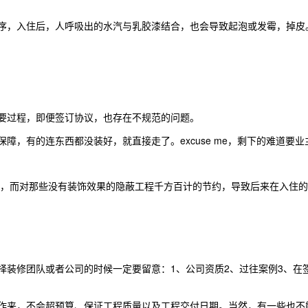
，入住后，人呼吸出的水汽与乳胶漆结合，也会导致起泡或发霉，掉皮
要过程，即便签订协议，也存在不规范的问题。
，有的连东西都没装好，就直接走了。excuse me，剩下的难道要
，而对那些没有装饰效果的隐蔽工程千方百计的节约，导致后来在入住的
修团队或者公司的时候一定要留意：1、公司资质2、过往案例3、在签
来，不会超预算、保证工程质量以及工程交付日期。当然，有一些也不