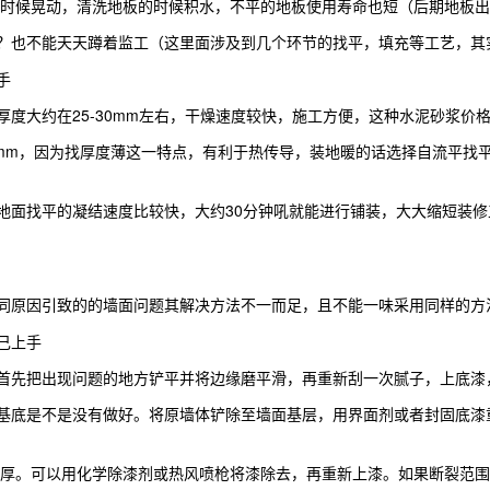
晃动，清洗地板的时候积水，不平的地板使用寿命也短（后期地板出现空响
也不能天天蹲着监工（这里面涉及到几个环节的找平，填充等工艺，其
手
大约在25-30mm左右，干燥速度较快，施工方便，这种水泥砂浆价
mm，因为找厚度薄这一特点，有利于热传导，装地暖的话选择自流平找
面找平的凝结速度比较快，大约30分钟吼就能进行铺装，大大缩短装修
原因引致的的墙面问题其解决方法不一而足，且不能一味采用同样的方
自己上手
先把出现问题的地方铲平并将边缘磨平滑，再重新刮一次腻子，上底漆
底是不是没有做好。将原墙体铲除至墙面基层，用界面剂或者封固底漆重
。可以用化学除漆剂或热风喷枪将漆除去，再重新上漆。如果断裂范围