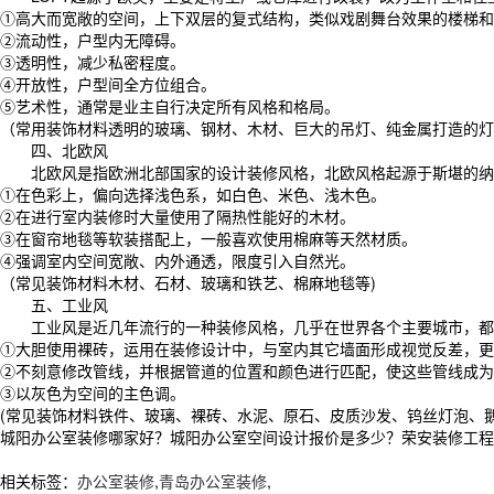
①高大而宽敞的空间，上下双层的复式结构，类似戏剧舞台效果的楼梯和
②流动性，户型内无障碍。
③透明性，减少私密程度。
④开放性，户型间全方位组合。
⑤艺术性，通常是业主自行决定所有风格和格局。
（常用装饰材料透明的玻璃、钢材、木材、巨大的吊灯、纯金属打造的灯
四、北欧风
北欧风是指欧洲北部国家的设计装修风格，北欧风格起源于斯堪的纳维
①在色彩上，偏向选择浅色系，如白色、米色、浅木色。
②在进行室内装修时大量使用了隔热性能好的木材。
③在窗帘地毯等软装搭配上，一般喜欢使用棉麻等天然材质。
④强调室内空间宽敞、内外通透，限度引入自然光。
（常见装饰材料木材、石材、玻璃和铁艺、棉麻地毯等)
五、工业风
工业风是近几年流行的一种装修风格，几乎在世界各个主要城市，都能
①大胆使用裸砖，运用在装修设计中，与室内其它墙面形成视觉反差，更
②不刻意修改管线，并根据管道的位置和颜色进行匹配，使这些管线成为
③以灰色为空间的主色调。
(常见装饰材料铁件、玻璃、裸砖、水泥、原石、皮质沙发、钨丝灯泡、
城阳办公室装修哪家好？城阳办公室空间设计报价是多少？荣安装修工程质量
相关标签：
办公室装修
,
青岛办公室装修
,