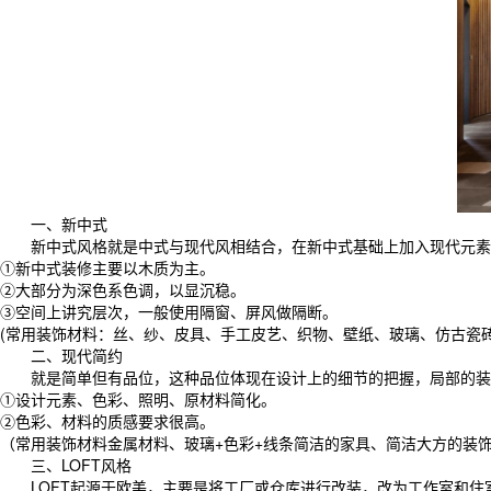
一、新中式
新中式风格就是中式与现代风相结合，在新中式基础上加入现代元素。
①新中式装修主要以木质为主。
②大部分为深色系色调，以显沉稳。
③空间上讲究层次，一般使用隔窗、屏风做隔断。
(常用装饰材料：丝、纱、皮具、手工皮艺、织物、壁纸、玻璃、仿古瓷砖
二、现代简约
就是简单但有品位，这种品位体现在设计上的细节的把握，局部的装
①设计元素、色彩、照明、原材料简化。
②色彩、材料的质感要求很高。
（常用装饰材料金属材料、玻璃+色彩+线条简洁的家具、简洁大方的装
三、LOFT风格
LOFT起源于欧美，主要是将工厂或仓库进行改装，改为工作室和住室