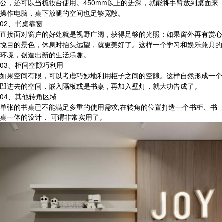
公，还可以当梳妆台使用。450mm以上的进深，就能将手臂放到桌面来
操作电脑，桌下放腿的空间也足够宽敞。
02、书桌靠窗
直接面对窗户的好处就是视野广阔，获得足够的光照；如果窗外再有赏心
悦目的景色，休息时抬头远望，就更美好了。这样一个学习和娱乐兼具的
环境，创造出新的生活乐趣。
03、柜间空隙巧利用
如果空间有限，可以考虑巧妙地利用柜子之间的空隙。这样自然形成一个
凹进去的空间，嵌入隔板或是书桌，再加入壁灯，就大功告成了。
04、其他转角区域
单张的书桌已不能满足多重的使用需求,在转角的位置打造一个书柜、书
桌一体的设计， 可谓非常实用了。