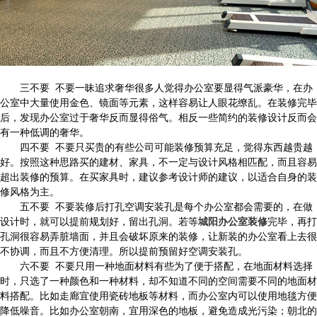
三不要 不要一昧追求奢华很多人觉得办公室要显得气派豪华，在办
公室中大量使用金色、镜面等元素，这样容易让人眼花缭乱。在装修完毕
后，发现办公室过于奢华反而显得俗气。相反一些简约的装修设计反而会
有一种低调的奢华。
四不要 不要只买贵的有些公司可能装修预算充足，觉得东西越贵越
好。按照这种思路买的建材、家具，不一定与设计风格相匹配，而且容易
超出装修的预算。在买家具时，建议参考设计师的建议，以适合自身的装
修风格为主。
五不要 不要装修后打孔空调安装孔是每个办公室都会需要的，在做
设计时，就可以提前规划好，留出孔洞。若等
城阳办公室装修
完毕，再打
孔洞很容易弄脏墙面，并且会破坏原来的装修，让新装的办公室看上去很
不协调，而且不方便清理。所以提前预留好空调安装孔。
六不要 不要只用一种地面材料有些为了便于搭配，在地面材料选择
时，只选了一种颜色和一种材料，却不知道不同的空间需要不同的地面材
料搭配。比如走廊宜使用瓷砖地板等材料，而办公室内可以使用地毯方便
降低噪音。比如办公室朝南，宜用深色的地板，避免造成光污染；朝北的