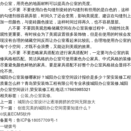
办公室，用亮色的地面材料可以提高办公室的亮度。
七不要 不要使用白色勾缝剂瓷砖的勾缝剂有些用的是白色的，这样
的勾缝剂很容易弄脏，时间久了还会变黑，影响美观度。建议在勾缝剂上
加一些颜色，与瓷砖颜色接近，这样时间过得再久，也不容易显脏。
八不要 不要因美观忽略储藏空间在办公室装修过程中，功能性比美
观性更重要。有时候会为了美观设置很多装饰物，但是在使用的时候会发
现没有合理的储藏空间反而让办公室看起来比较乱，合理地使用办公室的
每寸小空间，才既不会浪费，又能达到美观的效果。
九不要 不要忽略家具搭配在进行家具搭配时，一定要与办公室的装
修风格相匹配。简洁风格的办公室可使用素色办公家具。中式风格的装修
尽量避免颜色鲜艳的家具。要是家具搭配不好整个办公室风格就会显得不
伦不类。
城阳办公室装修哪家好？城阳办公室空间设计报价是多少？荣安装修工程
质量怎么样？青岛荣安装饰工程有限公司专业承接城阳办公室装修,城阳
办公室空间设计,荣安装修工程,电话:17663985321
相关标签：
公装
,
办公室装修
,
上一篇：
城阳办公室设计让逐渐拥挤的空间无限放大
下一篇：
创造完美的城阳办公空间需要知道什么？
©筑巢ECMS软件
备案号：
鲁ICP备18057709号-1
一键拨号