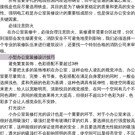
所有需要穿孔的电线在国内应选用钢管，而不是普通的聚氯乙烯管。
接线盒也应尽量选用铁盒。其目的是为了确保更稳定的质量和更高的安全
性。强弱电工程是办公室装修设计的重要组成部分，也是保证办公安全的
关键因素。
必须注意防火
在办公室装修中，必须合理注意防火。装修通常需要分区处理，分区
到顶部会发生烟雾变化，消防安全不可避免地受到影响，我们必须选择一
个专业的装修队伍来进行建筑设计，还要找一个特别合格的消防公司来审
核。
小型办公室装修设计技巧
避免繁复装饰，色彩搭配不要超过3种
不要把太多的装饰堆积在办公室，这样会给人凌乱的视觉冲击。办公
室要尽量简洁、完整，有节奏。色彩搭配在满足自身爱好的同时，一般会
选择浅色、柔和亮丽的色彩为基调，这种色调具有延伸性，能使空间看起
来更大，给人以宽敞明亮、清新悦目的视觉感受。在同一个空间有几个不
同色调时，房间的视觉效果将大大提高，但很好不超出3个色彩为好，色
彩多了会让人感觉杂乱不安静。
灯光设计
小办公室装修灯光的设计也是一个重要的环节。对于小办公室来说，
很好选用吸顶灯，吸顶灯是带有玻璃灯罩的灯具，要选择抗击打强度较高
的灯罩，这样能很好的保证使用者的安全，并且要选用透光性能好的吸顶
灯，透光好的吸顶灯不会影响照明的亮度，使空间可以显得亮堂堂，不沉