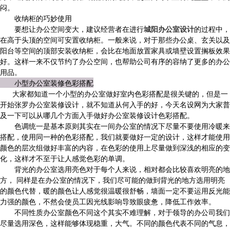
闷。
收纳柜的巧妙使用
要想让办公空间变大，建议经营者在进行
城阳办公室设计
的过程中，
在高于头顶的空间可安置收纳柜。一般来说，对于那些办公桌、玄关以及
阳台等空间的顶部安装收纳柜，会比在地面放置家具或墙壁设置搁板效果
好。这样一来不仅节约了办公空间，也帮助公司有序的容纳了更多的办公
用品。
小型办公室装修色彩搭配
大家都知道一个小型的办公室做好室内色彩搭配是很关键的，但是一
开始张罗办公室装修设计，就不知道从何入手的好，今天名设网为大家普
及一下可以从哪几个方面入手做好办公室装修设计色彩搭配。
色调统一是基本原则其实在一间办公室的情况下尽量不要使用冷暖来
搭配，使用同一种的色彩搭配，我们就要做好一定的设计，这样才能使用
颜色的层次组做好丰富的内容，在色彩的使用上尽量做到深浅的相应的变
化，这样才不至于让人感觉色彩的单调。
背光的办公室选用亮色对于每个人来说，相对都会比较喜欢明亮的地
方， 同样是在办公室的情况下，我们尽可能的做到背光的地方选用明亮
的颜色代替，暖的颜色让人感觉很温暖很舒畅，墙面一定不要运用反光能
力强的颜色，不然会使员工因光线影响导致眼疲惫，降低工作效率。
不同性质办公室颜色不同这个其实不难理解，对于领导的办公司我们
尽量选用深色，这样能够体现稳重，大气。不同的颜色代表不同的气息，