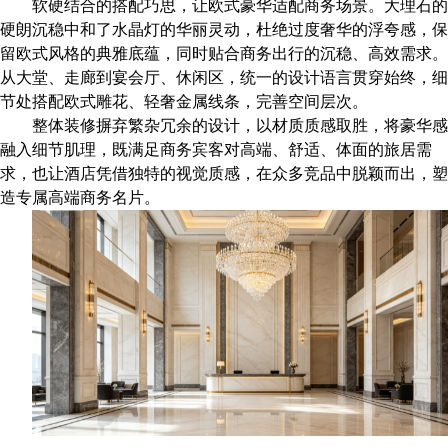
软硬结合的搭配巧思，让欧式豪华适配商务场景。大理石的
硬朗沉稳中和了水晶灯的华丽灵动，杜绝过度奢华的浮夸感，保
留欧式风格的典雅底蕴，同时贴合商务出行的沉稳、高效需求。
从大堂、走廊到宴会厅、休闲区，统一的设计语言贯穿始终，细
节处搭配欧式雕花、轻奢金属线条，完善空间层次。
整体装修摒弃繁杂冗余的设计，以材质质感取胜，将豪华感
融入细节肌理，既满足商务宾客对高端、舒适、体面的旅居需
求，也让酒店凭借独特的视觉质感，在众多竞品中脱颖而出，塑
造专属高端商务名片。