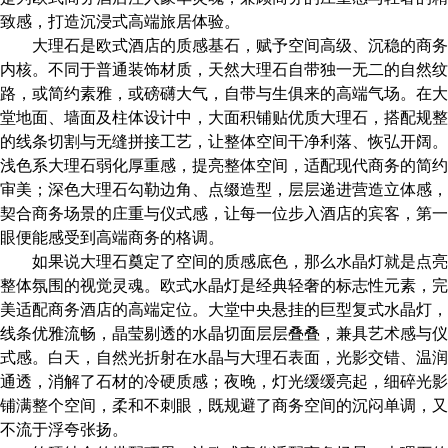
致感，打造沉浸式高端旅居体验。
大理石是欧式酒店的质感基石，赋予空间高级、沉稳的商务
内核。不同于普通装饰材质，天然大理石自带独一无二的自然纹
路，或简约素雅，或磅礴大气，自带与生俱来的高端气场。在大
堂地面、墙面及柱体设计中，大面积铺贴优质大理石，搭配规整
的线条切割与无缝拼接工艺，让整体空间干净利落、恢弘开阔。
浅色系大理石弱化厚重感，提亮整体空间，适配现代商务的简约
审美；深色大理石勾勒边角、点缀造型，层层递进营造立体感，
契合商务场景的庄重与仪式感，让每一位步入酒店的宾客，第一
眼便能感受到高端商务的格调。
如果说大理石奠定了空间的质感底色，那么水晶灯就是点亮
整体氛围的视觉灵魂。欧式水晶灯是经典轻奢的标志性元素，完
美适配商务酒店的高端定位。大堂中央悬挂的巨型复式水晶灯，
线条优雅流畅，晶莹剔透的水晶切面层层叠叠，兼具艺术感与仪
式感。白天，自然光折射在水晶与大理石表面，光影交错、温润
通透，消解了石材的冷硬质感；夜晚，灯光缓缓亮起，细碎光影
铺满整个空间，柔和不刺眼，既规避了商务空间的沉闷单调，又
不流于浮夸张扬。