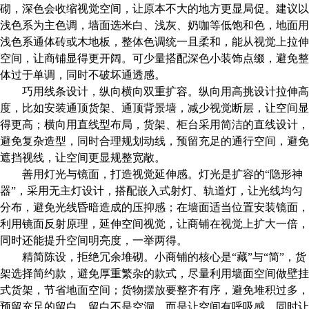
砌，深色会收缩视觉空间，让原本不大的地方更显局促。建议以
浅色系为主色调，墙面选米白、浅灰、奶咖等低饱和色，地面用
浅色系通体砖或木地板，整体色调统一且柔和，能从视觉上拉伸
空间，让商铺显得更开阔。可少量搭配深色小装饰点缀，避免整
体过于单调，同时不破坏通透感。
巧用线条设计，纵向横向双重扩容。纵向用高挑设计拉伸高
度，比如安装通顶货架、通顶背景墙，减少视觉断层，让空间显
得更高；横向用直线型布局，货架、柜台采用简洁的直线设计，
避免复杂造型，同时合理规划动线，预留充足的通行空间，避免
遮挡视线，让空间更显规整宽敞。
善用灯光与镜面，打造视觉延伸感。灯光是扩容的
“隐形神
器”，采用无主灯设计，搭配嵌入式射灯、轨道灯，让光线均匀
分布，避免光线昏暗造成的压抑感；在墙面适当位置安装镜面，
利用镜面反射原理，延伸空间视觉，让商铺在视觉上扩大一倍，
同时还能提升空间明亮度，一举两得。
精简陈设，拒绝冗余堆砌。小商铺的核心是
“藏”与“简”，货
架选择简约款，避免厚重繁杂的款式，尽量利用墙面空间做壁挂
式货架，节省地面空间；货物摆放要整齐有序，避免堆积过多，
预留充足的留白，留白不是空洞，而是让空间有呼吸感，同时让