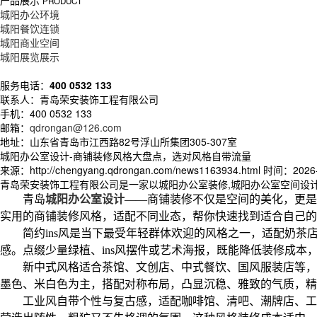
产品展示
PRODUCT
城阳办公环境
城阳餐饮连锁
城阳商业空间
城阳展览展示
服务电话：
400 0532 133
联系人：青岛荣安装饰工程有限公司
手机：400 0532 133
邮箱：
qdrongan@126.com
地址：山东省青岛市江西路82号浮山所集团305-307室
城阳办公室设计-商铺装修风格大盘点，选对风格自带流量
来源：http://chengyang.qdrongan.com/news1163934.html
时间：2026-7
青岛荣安装饰工程有限公司是一家以城阳办公室装修,城阳办公室空间设
青岛
城阳办公室设计
——商铺装修不仅是空间的美化，更是
实用的商铺装修风格，适配不同业态，帮你快速找到适合自己的
简约
ins风是当下最受年轻群体欢迎的风格之一，适配奶
感。点缀少量绿植、ins风摆件或艺术海报，既能降低装修成
新中式风格适合茶馆、文创店、中式餐饮、国风服装店等，
墨色、米白色为主，搭配对称布局，凸显沉稳、雅致的气质，精
工业风自带个性与复古感，适配咖啡馆、清吧、潮牌店、工