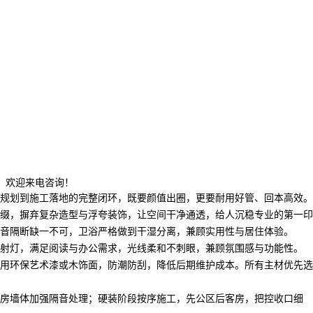
，欢迎来电咨询！
规划到施工落地的完整闭环，既要颜值出圈，更要耐用好管、回本高效。
缀，摒弃复杂造型与浮夸装饰，让空间干净通透，给人沉稳专业的第一印
音隔断缺一不可，卫浴严格做到干湿分离，兼顾实用性与居住体验。
射灯，满足阅读与办公需求，光线柔和不刺眼，兼顾氛围感与功能性。
用环保艺术漆或木饰面，防潮防刮，降低后期维护成本。所有主材优先选
房墙体加强隔音处理；硬装阶段按序施工，先公区后客房，把控收口细