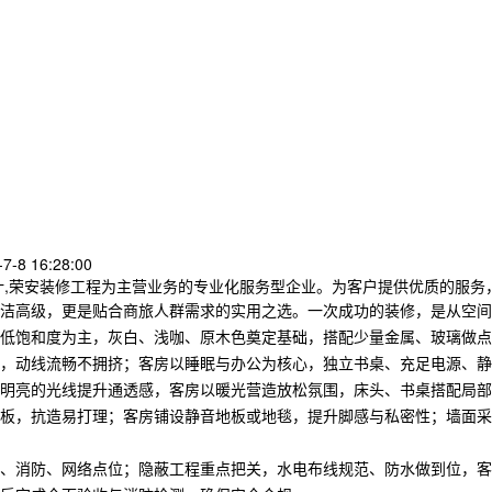
-8 16:28:00
计,荣安装修工程为主营业务的专业化服务型企业。为客户提供优质的服务
洁高级，更是贴合商旅人群需求的实用之选。一次成功的装修，是从空间
低饱和度为主，灰白、浅咖、原木色奠定基础，搭配少量金属、玻璃做点
，动线流畅不拥挤；客房以睡眠与办公为核心，独立书桌、充足电源、静
明亮的光线提升通透感，客房以暖光营造放松氛围，床头、书桌搭配局部
板，抗造易打理；客房铺设静音地板或地毯，提升脚感与私密性；墙面采
、消防、网络点位；隐蔽工程重点把关，水电布线规范、防水做到位，客