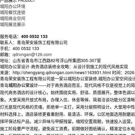
产品展示
PRODUCT
城阳办公环境
城阳餐饮连锁
城阳商业空间
城阳展览展示
服务电话：
400 0532 133
联系人：青岛荣安装饰工程有限公司
手机：400 0532 133
邮箱：
qdrongan@126.com
地址：山东省青岛市江西路82号浮山所集团305-307室
城阳办公室设计-商务酒店装修全攻略：从设计到施工的现代风格实现
来源：http://chengyang.qdrongan.com/news1163931.html
时间：2026-7
青岛荣安装饰工程有限公司是一家以城阳办公室装修,城阳办公室空间设
青岛
城阳办公室设计
——对于商务酒店而言，现代风格不仅是视觉上的简
现代商务酒店的设计核心，始终围绕
实用、舒适、质感
展开。整体色调以
象。大堂采用开放式布局，办理入住、休息等候、简易洽谈功能分区清晰
灯光是现代风格的灵魂，拒绝单一主灯，采用
分层照明
设计。大堂用中性
材料选择上，酒店装修更看重
耐用、易清洁、环保
。公区地面选用耐磨岩
择环保达标产品，减少异味与甲醛残留，缩短空置周期，快速投入运营。
施工阶段要严守流程，避免返工浪费。前期做好图纸确认，精准定位水电