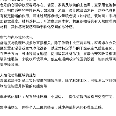
色彩的心理学效应客观存在。墙面、家具及软装的主色调，宜采用低饱和
度、明度适中的中性色系，如浅灰、米白、淡蓝或浅原木色，这些色彩具
有稳定情绪的作用。可通过局部点缀少量暖色调（如绿植、装饰画）来增
加视觉温度。材料选择上，可适度运用木材、棉麻织物等具有天然纹理的
材料，其触感与观感有助于软化空间的冰冷感。
空气与声环境的优化
舒适度与物理环境参数直接相关。除了依赖中央空调系统，应考虑在办公
区配置加湿器或空气净化设备，以应对特定季节的干燥或空气质量变化。
在声学方面，可通过铺设地毯、使用吸音板材吊顶、在墙面安装吸音板或
装饰性毛毡，来吸收环境噪声。独立电话间或讨论区的设置，能有效隔离
集中噪音源。
人性化功能区域的规划
温馨感源于对员工实际需求的细致考量。除了标准工区，可规划以下非强
制性但能提升体验的功能角落：
非正式休息区：配置舒适座椅、小型边几，提供短暂的放松与交流空间。
集中储物区：保持个人工位的整洁，减少杂乱带来的心理压迫感。