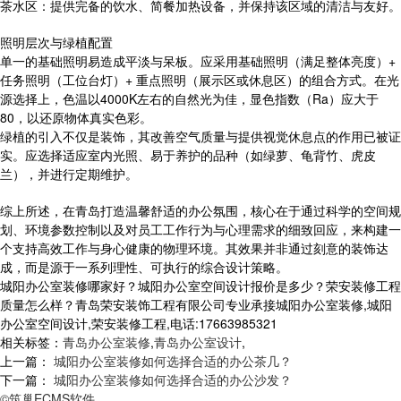
茶水区：提供完备的饮水、简餐加热设备，并保持该区域的清洁与友好。
照明层次与绿植配置
单一的基础照明易造成平淡与呆板。应采用基础照明（满足整体亮度）+
任务照明（工位台灯）+ 重点照明（展示区或休息区）的组合方式。在光
源选择上，色温以4000K左右的自然光为佳，显色指数（Ra）应大于
80，以还原物体真实色彩。
绿植的引入不仅是装饰，其改善空气质量与提供视觉休息点的作用已被证
实。应选择适应室内光照、易于养护的品种（如绿萝、龟背竹、虎皮
兰），并进行定期维护。
综上所述，在青岛打造温馨舒适的办公氛围，核心在于通过科学的空间规
划、环境参数控制以及对员工工作行为与心理需求的细致回应，来构建一
个支持高效工作与身心健康的物理环境。其效果并非通过刻意的装饰达
成，而是源于一系列理性、可执行的综合设计策略。
城阳办公室装修哪家好？城阳办公室空间设计报价是多少？荣安装修工程
质量怎么样？青岛荣安装饰工程有限公司专业承接城阳办公室装修,城阳
办公室空间设计,荣安装修工程,电话:17663985321
相关标签：
青岛办公室装修
,
青岛办公室设计
,
上一篇：
城阳办公室装修如何选择合适的办公茶几？
下一篇：
城阳办公室装修如何选择合适的办公沙发？
©筑巢ECMS软件