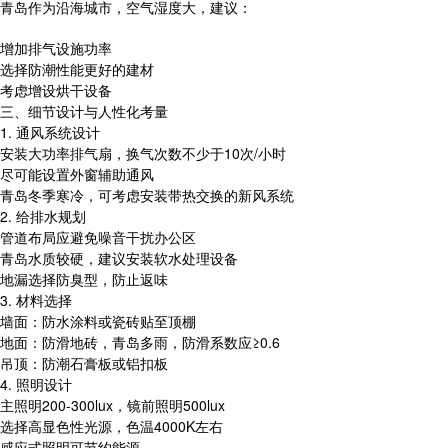
青岛作为沿海城市，空气湿度大，建议：
增加排气设施功率
选择防潮性能更好的建材
考虑增设烘干设备
三、细节设计与人性化考量
1. 通风系统设计
安装大功率排气扇，换气次数不少于10次/小时
尽可能设置外窗辅助通风
青岛冬季寒冷，可考虑安装带热交换的新风系统
2. 给排水规划
管道布局应避免噪音干扰办公区
青岛水质较硬，建议安装软水处理设备
地漏选择防臭型，防止返味
3. 材料选择
墙面：防水涂料或瓷砖贴至顶棚
地面：防滑地砖，青岛多雨，防滑系数应≥0.6
吊顶：防潮石膏板或铝扣板
4. 照明设计
主照明200-300lux，镜前照明500lux
选择高显色性光源，色温4000K左右
感应式照明可节约能源