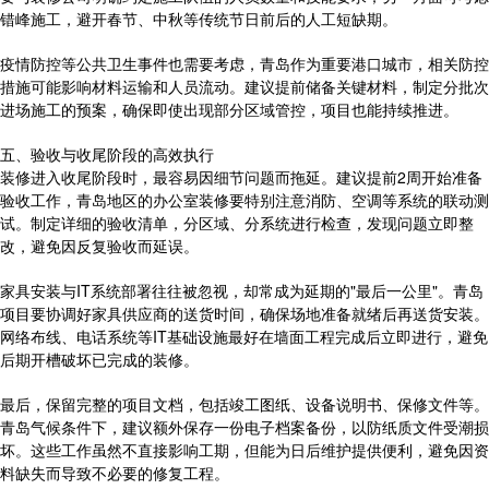
错峰施工，避开春节、中秋等传统节日前后的人工短缺期。
疫情防控等公共卫生事件也需要考虑，青岛作为重要港口城市，相关防控
措施可能影响材料运输和人员流动。建议提前储备关键材料，制定分批次
进场施工的预案，确保即使出现部分区域管控，项目也能持续推进。
五、验收与收尾阶段的高效执行
装修进入收尾阶段时，最容易因细节问题而拖延。建议提前2周开始准备
验收工作，青岛地区的办公室装修要特别注意消防、空调等系统的联动测
试。制定详细的验收清单，分区域、分系统进行检查，发现问题立即整
改，避免因反复验收而延误。
家具安装与IT系统部署往往被忽视，却常成为延期的"最后一公里"。青岛
项目要协调好家具供应商的送货时间，确保场地准备就绪后再送货安装。
网络布线、电话系统等IT基础设施最好在墙面工程完成后立即进行，避免
后期开槽破坏已完成的装修。
最后，保留完整的项目文档，包括竣工图纸、设备说明书、保修文件等。
青岛气候条件下，建议额外保存一份电子档案备份，以防纸质文件受潮损
坏。这些工作虽然不直接影响工期，但能为日后维护提供便利，避免因资
料缺失而导致不必要的修复工程。