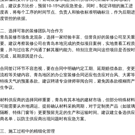
点，建议多方比价，预留10-15%的应急资金。同时，制定详细的施工进
度表，将每个工序的时间节点、负责人和验收标准明确标注，作为后期进
度管控的依据。
二、选择可靠的装修团队与合作方
青岛装修市场鱼龙混杂，选择一家经验丰富、信誉良好的装修公司至关重
要。建议考察装修公司在青岛本地完成的类似项目案例，实地查看工程质
量，并与过往客户沟通了解其履约能力。特别注意询问这些项目是否按时
完成，延期原因是什么。
合同签订环节不容忽视，要在合同中明确约定工期、延期赔偿条款、变更
流程等关键内容。青岛地区的办公室装修合同还应包含应对台风、大雾等
特殊天气的预案条款。建议聘请专业律师审阅合同，避免因条款模糊而产
生争议。
材料供应商的选择同样重要，青岛有其本地的建材市场，但部分特殊材料
可能需要从外地调运。提前确认材料采购周期，对于定制类产品（如玻璃
隔断、特殊门窗等）更要预留充足的生产和运输时间。建议建立备选供应
商名单，以防主供应商出现问题时有应急方案。
三、施工过程中的精细化管理