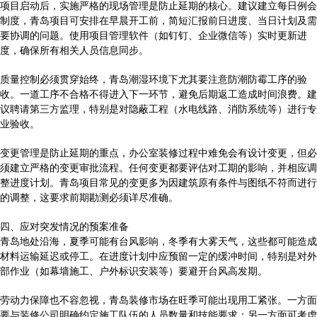
项目启动后，实施严格的现场管理是防止延期的核心。建议建立每日例会
制度，青岛项目可安排在早晨开工前，简短汇报前日进度、当日计划及需
要协调的问题。使用项目管理软件（如钉钉、企业微信等）实时更新进
度，确保所有相关人员信息同步。
质量控制必须贯穿始终，青岛潮湿环境下尤其要注意防潮防霉工序的验
收。一道工序不合格不得进入下一环节，避免后期返工造成时间浪费。建
议聘请第三方监理，特别是对隐蔽工程（水电线路、消防系统等）进行专
业验收。
变更管理是防止延期的重点，办公室装修过程中难免会有设计变更，但必
须建立严格的变更审批流程。任何变更都要评估对工期的影响，并相应调
整进度计划。青岛项目常见的变更多为因建筑原有条件与图纸不符而进行
的调整，这要求前期勘测必须详尽准确。
四、应对突发情况的预案准备
青岛地处沿海，夏季可能有台风影响，冬季有大雾天气，这些都可能造成
材料运输延迟或停工。在进度计划中应预留一定的缓冲时间，特别是对外
部作业（如幕墙施工、户外标识安装等）要避开台风高发期。
劳动力保障也不容忽视，青岛装修市场在旺季可能出现用工紧张。一方面
要与装修公司明确约定施工队伍的人员数量和技能要求；另一方面可考虑