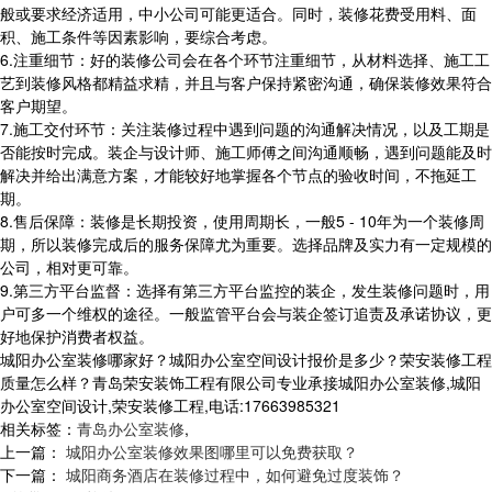
般或要求经济适用，中小公司可能更适合。同时，装修花费受用料、面
积、施工条件等因素影响，要综合考虑。
6.注重细节：好的装修公司会在各个环节注重细节，从材料选择、施工工
艺到装修风格都精益求精，并且与客户保持紧密沟通，确保装修效果符合
客户期望。
7.施工交付环节：关注装修过程中遇到问题的沟通解决情况，以及工期是
否能按时完成。装企与设计师、施工师傅之间沟通顺畅，遇到问题能及时
解决并给出满意方案，才能较好地掌握各个节点的验收时间，不拖延工
期。
8.售后保障：装修是长期投资，使用周期长，一般5 - 10年为一个装修周
期，所以装修完成后的服务保障尤为重要。选择品牌及实力有一定规模的
公司，相对更可靠。
9.第三方平台监督：选择有第三方平台监控的装企，发生装修问题时，用
户可多一个维权的途径。一般监管平台会与装企签订追责及承诺协议，更
好地保护消费者权益。
城阳办公室装修哪家好？城阳办公室空间设计报价是多少？荣安装修工程
质量怎么样？青岛荣安装饰工程有限公司专业承接城阳办公室装修,城阳
办公室空间设计,荣安装修工程,电话:17663985321
相关标签：
青岛办公室装修
,
上一篇：
城阳办公室装修效果图哪里可以免费获取？
下一篇：
城阳商务酒店在装修过程中，如何避免过度装饰？