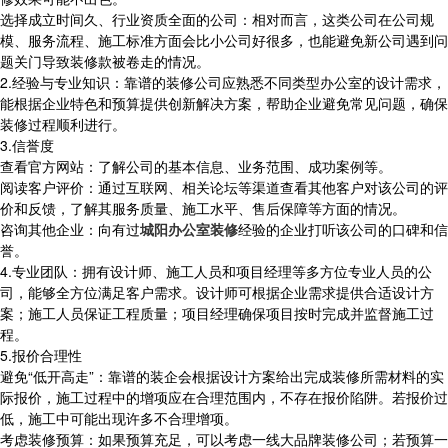
选择成立时间久、行业资质全面的公司：相对而言，这类公司在公司规
模、服务流程、施工标准方面会比小公司好很多，也能避免新公司遇到问
题关门导致装修款被卷走的情况。
2.经验与专业知识：靠谱的装修公司应熟悉不同类型办公室的设计需求，
能根据企业特色和预算提供创新解决方案，帮助企业避免常见问题，确保
装修过程顺利进行。
3.信誉度
查看官方网站：了解公司的基本信息、业务范围、成功案例等。
阅读客户评价：通过互联网、相关论坛等渠道查看其他客户对该公司的评
价和反馈，了解其服务质量、施工水平、售后保障等方面的情况。
咨询其他企业：向有过
城阳办公室装修
经验的企业打听该公司的口碑和信
誉。
4.专业团队：拥有设计师、施工人员和项目经理等多方位专业人员的公
司，能够全方位满足客户需求。设计师可根据企业需求提供合适设计方
案；施工人员保证工程质量；项目经理确保项目按时完成并监督施工过
程。
5.报价合理性
避免“低开高走”：靠谱的装企会根据设计方案给出完成装修所需材料的实
际报价，施工过程中的增项应在合理范围内，不存在报价陷阱。若报价过
低，施工中可能出现许多不合理增项。
考虑装修预算：如果预算充足，可以考虑一线大品牌装修公司；若预算一