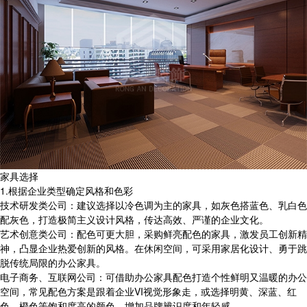
家具选择
1.根据企业类型确定风格和色彩
技术研发类公司：建议选择以冷色调为主的家具，如灰色搭蓝色、乳白色
配灰色，打造极简主义设计风格，传达高效、严谨的企业文化。
艺术创意类公司：配色可更大胆，采购鲜亮配色的家具，激发员工创新精
神，凸显企业热爱创新的风格。在休闲空间，可采用家居化设计、勇于跳
脱传统局限的办公家具。
电子商务、互联网公司：可借助办公家具配色打造个性鲜明又温暖的办公
空间，常见配色方案是跟着企业VI视觉形象走，或选择明黄、深蓝、红
色、橙色等饱和度高的颜色，增加品牌辨识度和年轻感。