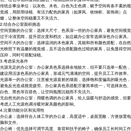
传统企事业单位：以灰色、木色、白色为主色调，赋予空间有条不紊的视
觉感，局部用绿植、有活力配色的家具（如屏风、收纳柜、装饰画）点
缀，让整体空间稳重又不失活力。
2.结合办公室面积挑选
空间宽敞的办公室：选择大尺寸、色系深一些的办公家具，避免空间视觉
过于冷清宽阔，提升层次度和档次，如总裁办公室常选择深色办公家具。
空间不大的办公室：选择温润的木色家具，其能和所有颜色搭配，在自然
光映照下有温馨的视觉感，且不适合搭配颜色过暗的家具，以免显得空间
压抑，同时可搭配绿植。
3.考虑采光条件
光源充足的办公室：办公家具色系选择余地较大，但不要只选单一配色，
建议用活泼色系的办公家具，形成元气满满的空间，提升员工工作效率。
光源单一的办公室：注意被光源直射的墙面，选择饱和度偏高的吸光色，
避免反光造成视觉疲劳。办公家具色系搭配尽量简单统一，可选择灰色、
白色、黑色等百搭色，让空间氛围沉稳而不失活力。
无自然光的办公室：用暖色调的办公家具，给人温暖与舒适的感觉，但要
考虑人工光源色调冷暖对家具颜色的影响。
4.注重功能分区和实用性
办公桌：选择符合人体工学的办公桌，高度适中，桌面宽敞，方便放置电
脑和文件。
办公椅：优先选择可调节高度、靠背和扶手的椅子，确保员工长时间工作