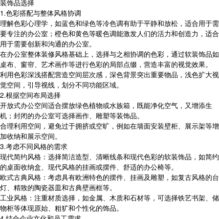
装饰品选择
1.色彩搭配与整体风格协调
理解色彩心理学，如蓝色和绿色等冷色调有助于平静和放松，适合用于需
要专注的办公室；橙色和黄色等暖色调能激发人们的活力和创造力，适合
用于需要创新和沟通的办公室。
在办公室整体装修风格基础上，选择与之相协调的色彩，通过软装饰品如
桌布、窗帘、艺术画作等进行色彩的局部点缀，营造丰富的视觉效果。
利用色彩深浅搭配营造空间层次感，深色背景突出重要物品，浅色扩大视
觉空间，引导视线，划分不同功能区域。
2.根据空间布局选择
开放式办公空间适合摆放绿色植物或水族箱，既能净化空气，又增添生
机；封闭的办公室可选择画作、雕塑等装饰品。
合理利用空间，避免过于拥挤或空旷，例如在墙面安装壁柜、展示架等增
加收纳和展示空间。
3.考虑不同风格的需求
现代简约风格：选择简洁造型、清晰线条和现代色彩的软装饰品，如简约
的桌面收纳盒、现代风格的挂画或摆件、舒适的办公椅等。
欧式古典风格：考虑具有欧洲特色的摆件、挂画及雕塑，如复古风格的台
灯、精致的陶瓷器皿和古典壁画框等。
工业风格：注重材质选择，如金属、木质和石材等，可选择铁艺书架、储
物柜等体现原始、粗犷和个性化的饰品。
4.结合企业文化和员工需求