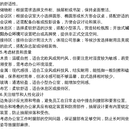
的舒适性。
储物柜：根据需求选择文件柜、抽屉柜或书架，保持桌面整洁。
会议区：根据会议室大小选择圆形、椭圆形或长方形会议桌，搭配舒适的
会议椅，还需配备白板或投影设备，方便会议讨论和展示。
休息区：选择柔软舒适的沙发，搭配小型茶几，营造轻松氛围；开放式
城
阳办公环境
可设置吧台或高脚凳，提供非正式交流空间。
接待区：接待台设计简洁大方，体现公司形象；等候沙发选择耐用且美观
的款式，搭配杂志架或绿植装饰。
5.考虑材质和质量
木质：温暖自然，适合北欧风或简约风，但要注意对湿度较为敏感，易受
潮变形，需考虑办公环境湿度。
金属：现代感强，适合工业风或科技风，结实耐用，能抵御一般刮擦和磕
碰，保养相对简单，但冰冷感可能不够温馨，款式选择相对较少。
玻璃：通透轻盈，适合小型办公室，能增加空间感。
布艺：柔软舒适，适合休息区或接待区。
6.关注细节和人性化设计
边角设计应光滑和弯曲，避免员工在日常走动中撞击到腰部和要害位置。
组合和堆叠的办公家具应有稳定装置和防滑部件，抽屉设计要有内置锁定
装置，防止抽屉掉落和受伤。
考虑办公室工作时腿部的空间问题，保证腿部有足够空间，防止长时间坐
姿导致腿部麻痹。