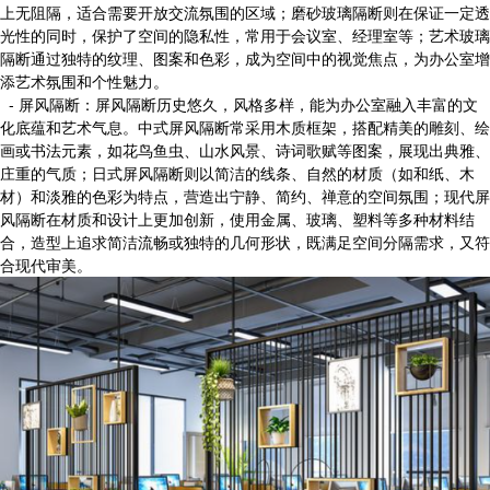
上无阻隔，适合需要开放交流氛围的区域；磨砂玻璃隔断则在保证一定透
光性的同时，保护了空间的隐私性，常用于会议室、经理室等；艺术玻璃
隔断通过独特的纹理、图案和色彩，成为空间中的视觉焦点，为办公室增
添艺术氛围和个性魅力。
- 屏风隔断：屏风隔断历史悠久，风格多样，能为办公室融入丰富的文
化底蕴和艺术气息。中式屏风隔断常采用木质框架，搭配精美的雕刻、绘
画或书法元素，如花鸟鱼虫、山水风景、诗词歌赋等图案，展现出典雅、
庄重的气质；日式屏风隔断则以简洁的线条、自然的材质（如和纸、木
材）和淡雅的色彩为特点，营造出宁静、简约、禅意的空间氛围；现代屏
风隔断在材质和设计上更加创新，使用金属、玻璃、塑料等多种材料结
合，造型上追求简洁流畅或独特的几何形状，既满足空间分隔需求，又符
合现代审美。