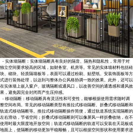
- 实体墙隔断：实体墙隔断具有良好的隔音、隔热和隐私性，常用于对
独立空间要求较高的区域，如财务室、机房等。常见的实体墙材料包括砖
块、砌块、轻质隔墙板等，表面可以通过粉刷、贴壁纸、安装饰面板等方
式进行装饰处理，以达到与整体办公风格协调一致的效果。此外，还可以
在实体墙上嵌入窗户、玻璃隔断或通风口，以改善空间的通透感和通风效
果，避免因完全封闭而产生压抑感。
- 移动隔断：移动隔断具有灵活性和可变性，能够根据使用需求随时调
整空间布局。常见的移动隔断类型有推拉式移动隔断、折叠式移动隔断和
轨道式移动隔断等。推拉式移动隔断操作简便，通过轨道系统实现隔断的
左右滑动，节省空间；折叠式移动隔断则可以像屏风一样折叠收纳，在不
使用时最大限度地开放空间；轨道式移动隔断的轨道可以安装在天花板或
地面上，使隔断的移动更加平稳顺畅，且可以根据空间形状和使用要求进