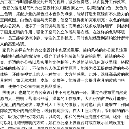
员工在工作时能够感受到开阔的视野，减少压抑感，从而提升工作效率。
色彩的运用是简约办公室设计的关键要素之一。以简洁的白色、灰色为
主色调，搭配少量的黑色或木色作为点缀，能够打造出沉稳而不失活力的
空间氛围。白色的墙面与天花板，使空间显得更加宽敞明亮；灰色的地面
或办公家具，增添了一份低调与质感；而黑色的线条或装饰细节，则起到
了画龙点睛的作用，强化了空间的立体感与层次感。在这样的色彩环境
中，员工能够保持冷静、专注的工作状态，同时也能感受到简约设计所带
来的高雅格调。
家具的选择在简约办公室设计中也至关重要。简约风格的办公家具注重
功能性与线条的简洁性，摒弃了过多的装饰与复杂的造型。简洁的办公
桌、舒适的办公椅以及实用的文件柜等，均以简洁的几何形状呈现，搭配
流畅的线条设计，不仅符合人体工程学原理，能够为员工提供舒适的办公
体验，还能在视觉上给人一种简洁、大方的感觉。此外，选择高品质的家
具材料，如天然木材、皮革、金属等，能够进一步提升家具的质感与格
调，使整个办公室空间更具品质感。
照明设计也是简约办公室设计中不可忽视的一环。通过合理布置自然光
源与人工照明，营造出舒适、温馨的工作氛围。大面积的窗户设计能够引
入充足的自然光线，减少对人工照明的依赖，同时也让员工能够在工作间
隙欣赏窗外的自然景色，缓解视觉疲劳。在人工照明方面，采用简约的吊
灯、吸顶灯或台灯等灯具，以均匀、柔和的光线照亮整个空间。此外，还
可以利用局部照明的方式，如在办公桌上设置台灯或在展示区域设置射
灯，突出重点区域，增强空间的层次感与立体感。