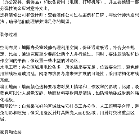
（办公家具、装饰品）和设备费用（电脑、打印机等）。并且要预留一部
分弹性资金应对意外支出。
选择装修公司和设计师：查看装修公司过往案例和口碑，与设计师沟通想
法，确保他们能理解并满足你的期望。
装修过程
空间布局：
城阳办公室装修
合理利用空间，保证通道畅通，符合安全规
定。比如，通道宽度至少要能让两个人并行通过。同时，要注意隐私和协
作空间的平衡，像设置一些小型的讨论区。
水电工程：办公区域用电设备多，所以插座要充足，位置要合理，避免使
用插线板造成混乱。网络布线要考虑未来扩展的可能性，采用结构化布线
系统。
墙面地面：墙面颜色选择要考虑对员工情绪和工作效率的影响，比如，淡
蓝色可以让人感觉安静。地面材料要耐用易清洁，如防滑地砖或耐磨的强
化地板。
照明设计：自然采光好的区域优先安排员工办公位。人工照明要合理，避
免阴影和眩光，像采用漫反射灯具照亮大面积区域，用射灯突出重点区
域。
家具和软装