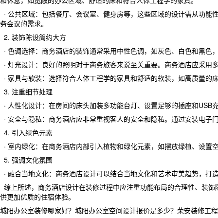
和休息，如宽敞的办公区域、舒适的床和符合人体工程学的家具。
· 公共区域：包括餐厅、会议室、健身房等，这些区域的设计需从功能
务会议的需求。
2. 装饰陈设简约大方
· 色调选择：商务酒店的装饰通常采用中性色调，如灰色、白色和黑色
· 灯光设计：良好的照明对于商务旅客来说至关重要。商务酒店应采用
· 家具与软装：选择符合人体工程学的家具和舒适的软装，如高质量的
3. 注重细节处理
· 人性化设计：在房间的床头加装多功能台灯、设置足够的插座和US
· 安全与隐私：商务酒店应非常重视客人的安全和隐私。通过安装电子
4. 引入绿色元素
· 室内绿化：在商务酒店内部引入植物和绿化元素，如摆放绿植、设置
5. 强调文化氛围
·
融合当地文化
：商务酒店设计可以结合当地文化和艺术审美趋势，打
综上所述，商务酒店设计在装修过程中应注重功能布局的合理性、装饰
供更加优质的住宿体验。
城阳办公室装修哪家好？城阳办公室空间设计报价是多少？荣安装修工程质量