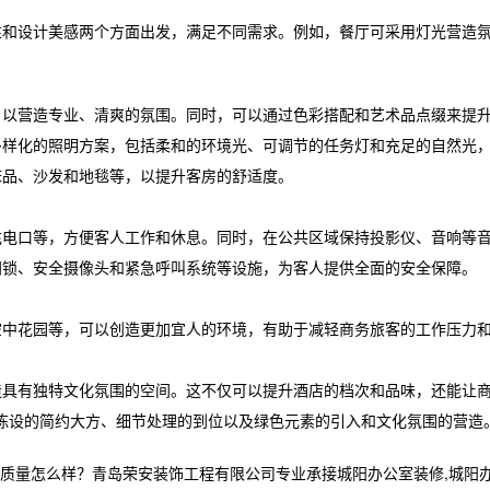
性和设计美感两个方面出发，满足不同需求。例如，餐厅可采用灯光营造
，以营造专业、清爽的氛围。同时，可以通过色彩搭配和艺术品点缀来提
多样化的照明方案，包括柔和的环境光、可调节的任务灯和充足的自然光
床品、沙发和地毯等，以提升客房的舒适度。
B充电口等，方便客人工作和休息。同时，在公共区域保持投影仪、音响等
门锁、安全摄像头和紧急呼叫系统等设施，为客人提供全面的安全保障。
空中花园等，可以创造更加宜人的环境，有助于减轻商务旅客的工作压力
造具有独特文化氛围的空间。这不仅可以提升酒店的档次和品味，还能让
陈设的简约大方、细节处理的到位以及绿色元素的引入和文化氛围的营造
怎么样？青岛荣安装饰工程有限公司专业承接城阳办公室装修,城阳办公室空间