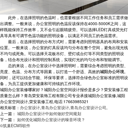
此外，在选择照明的色温时，也需要根据不同工作任务和员工需求做
出调整。一般来说，办公室照明的色温应该保持在4000-5000K之间，这
样既能保持工作效率，又不会引起眼睛疲劳。可以选择LED灯具或荧光灯
具等具有可调节色温功能的照明设备，以满足不同员工的色温需求。
最后，在选择照明的分布方式时，需要考虑到照明器具的布局和安装
位置。一般来说，办公室的灯具应该均匀分布在整个空间，避免出现光线
不均匀或死角。可以选择天花板吊灯、壁灯或台灯等不同类型的照明设
备，结合布光设计和照明控制系统，实现灯光的均匀分布和智能调节。
总的来说，在办公室设计中选择照明时，需要综合考虑照明的类型、
亮度、色温、分布方式等因素，以打造一个舒适、高效的
城阳办公环境
。
同时，还可以结合节能、环保等要求，选择符合绿色办公室标准的照明设
备，为员工提供更加健康和可持续的工作环境。
城阳办公室装修哪家好？城阳办公室空间设计报价是多少？荣安装修工程
质量怎么样？青岛荣安装饰工程有限公司专业承接城阳办公室装修,城阳
办公室空间设计,荣安装修工程,电话:17663985321
相关标签：
办公室设计
,
青岛办公室设计
,
青岛办公室设计公司
,
上一篇：
城阳办公室设计中如何做好空间规划
下一篇：
如何优化城阳办公室设计的噪音环境？
©筑巢ECMS软件